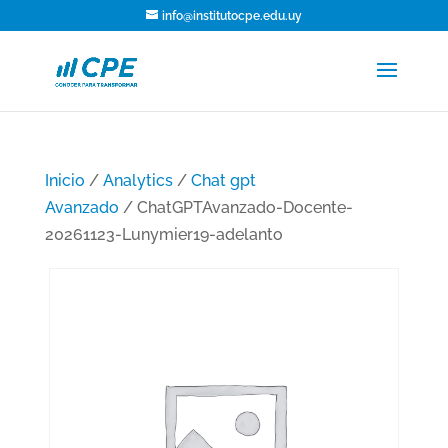
info@institutocpe.edu.uy
Inicio
/
Analytics
/
Chat gpt
Avanzado
/ ChatGPTAvanzado-Docente-
20261123-Lunymier19-adelanto