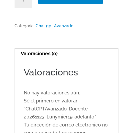
Docente-
20261123-
Lunymier19-
Categoría:
Chat gpt Avanzado
adelanto
cantidad
Valoraciones (0)
Valoraciones
No hay valoraciones aún.
Sé el primero en valorar
“ChatGPTAvanzado-Docente-
20261123-Lunymier19-adelanto”
Tu dirección de correo electrónico no
será publicada.
Los campos