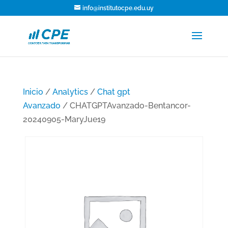
info@institutocpe.edu.uy
Inicio
/
Analytics
/
Chat gpt
Avanzado
/ CHATGPTAvanzado-Bentancor-
20240905-MaryJue19