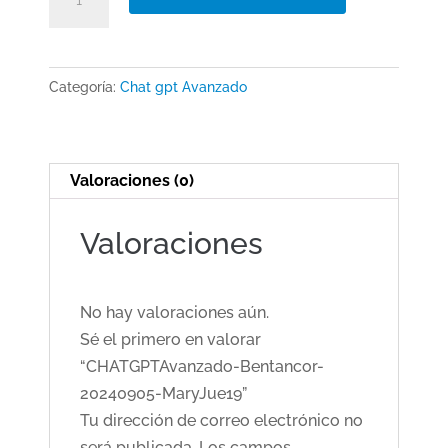
Bentancor-
20240905-
MaryJue19
Categoría:
Chat gpt Avanzado
cantidad
Valoraciones (0)
Valoraciones
No hay valoraciones aún.
Sé el primero en valorar
“CHATGPTAvanzado-Bentancor-
20240905-MaryJue19”
Tu dirección de correo electrónico no
será publicada.
Los campos