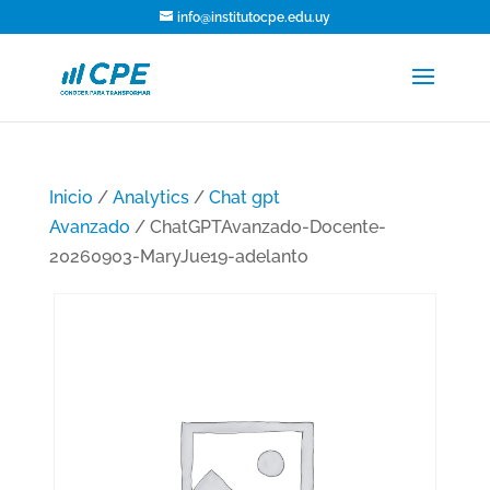
info@institutocpe.edu.uy
Inicio
/
Analytics
/
Chat gpt
Avanzado
/ ChatGPTAvanzado-Docente-
20260903-MaryJue19-adelanto