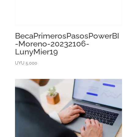
BecaPrimerosPasosPowerBI
-Moreno-20232106-
LunyMier19
UYU
5.000