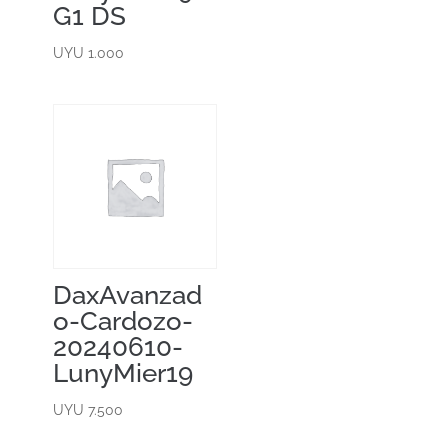
G1 DS
UYU
1.000
DaxAvanzad
o-Cardozo-
20240610-
LunyMier19
UYU
7.500