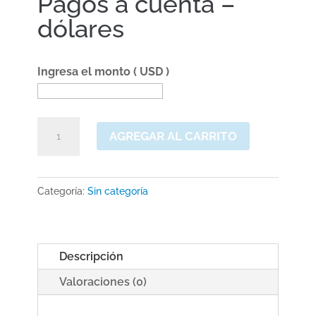
Pagos a cuenta –
dólares
Ingresa el monto ( USD )
Pagos
AGREGAR AL CARRITO
a
cuenta
-
Categoría:
Sin categoría
dólares
cantidad
Descripción
Valoraciones (0)