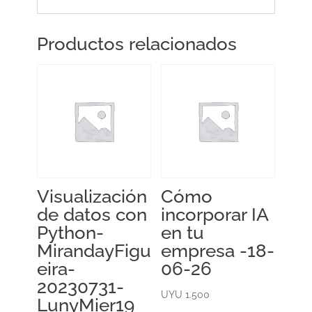
Productos relacionados
Visualización
Cómo
de datos con
incorporar IA
Python-
en tu
MirandayFigu
empresa -18-
eira-
06-26
20230731-
UYU
1.500
LunyMier19