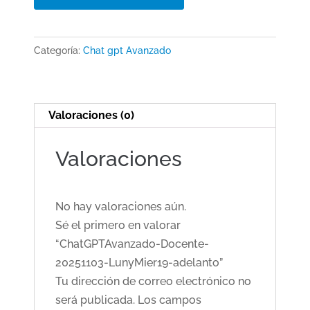
Docente-
20251103-
LunyMier19-
Categoría:
Chat gpt Avanzado
adelanto
cantidad
Valoraciones (0)
Valoraciones
No hay valoraciones aún.
Sé el primero en valorar
“ChatGPTAvanzado-Docente-
20251103-LunyMier19-adelanto”
Tu dirección de correo electrónico no
será publicada.
Los campos