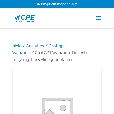
info@institutocpe.edu.uy
Inicio
/
Analytics
/
Chat gpt
Avanzado
/ ChatGPTAvanzado-Docente-
20251103-LunyMier19-adelanto