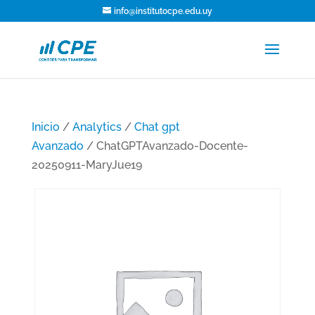
info@institutocpe.edu.uy
Inicio
/
Analytics
/
Chat gpt
Avanzado
/ ChatGPTAvanzado-Docente-
20250911-MaryJue19