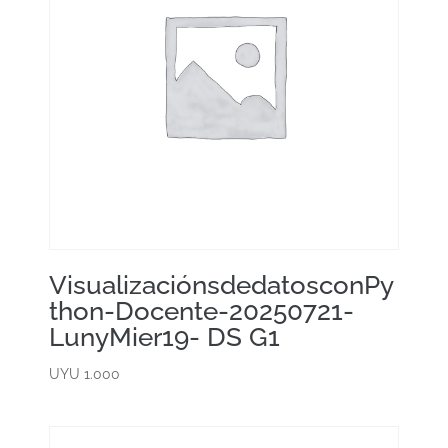
VisualizaciónsdedatosconPy
thon-Docente-20250721-
LunyMier19- DS G1
UYU
1.000