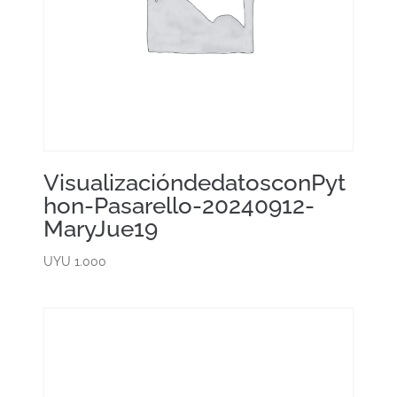
VisualizacióndedatosconPyt
hon-Pasarello-20240912-
MaryJue19
UYU
1.000