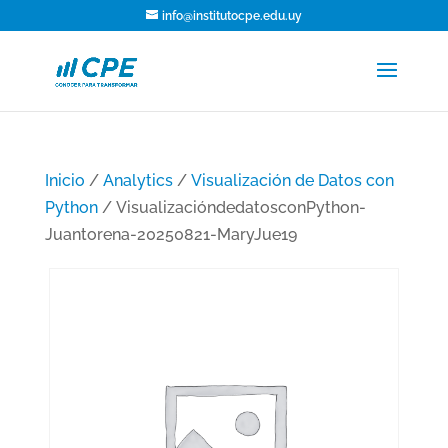
info@institutocpe.edu.uy
Inicio
/
Analytics
/
Visualización de Datos con
Python
/ VisualizacióndedatosconPython-
Juantorena-20250821-MaryJue19