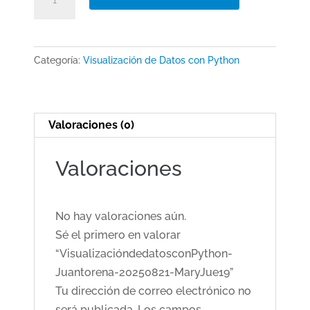
Juantorena-
20250821-
MaryJue19
Categoría:
Visualización de Datos con Python
cantidad
Valoraciones (0)
Valoraciones
No hay valoraciones aún.
Sé el primero en valorar
“VisualizacióndedatosconPython-
Juantorena-20250821-MaryJue19”
Tu dirección de correo electrónico no
será publicada.
Los campos