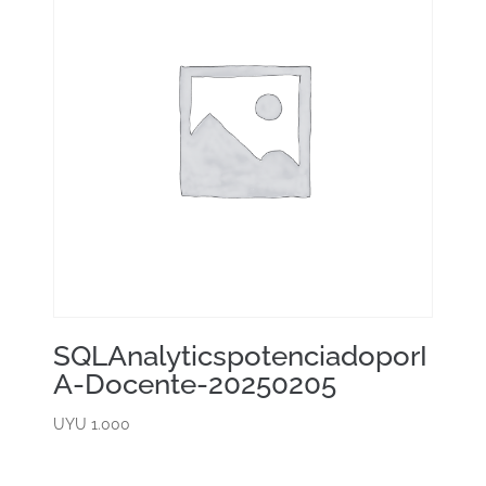
SQLAnalyticspotenciadoporI
A-Docente-20250205
UYU
1.000