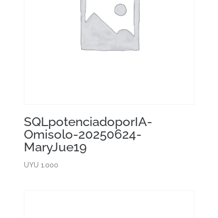
SQLpotenciadoporIA-
Omisolo-20250624-
MaryJue19
UYU
1.000