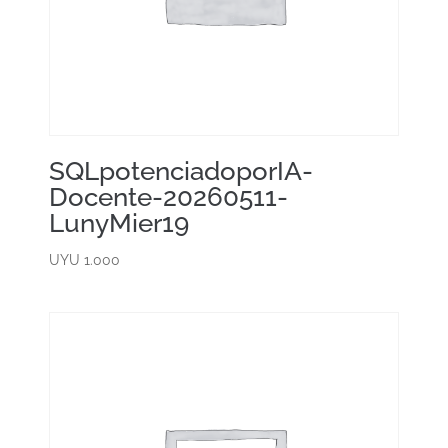
SQLpotenciadoporIA-
Docente-20260511-
LunyMier19
UYU
1.000