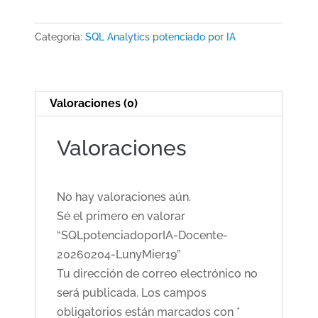
20260204-
LunyMier19
Categoría:
SQL Analytics potenciado por IA
cantidad
Valoraciones (0)
Valoraciones
No hay valoraciones aún.
Sé el primero en valorar
“SQLpotenciadoporIA-Docente-
20260204-LunyMier19”
Tu dirección de correo electrónico no
será publicada.
Los campos
obligatorios están marcados con
*