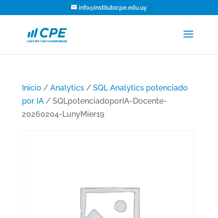
info@institutocpe.edu.uy
Inicio
/
Analytics
/
SQL Analytics potenciado
por IA
/ SQLpotenciadoporIA-Docente-
20260204-LunyMier19