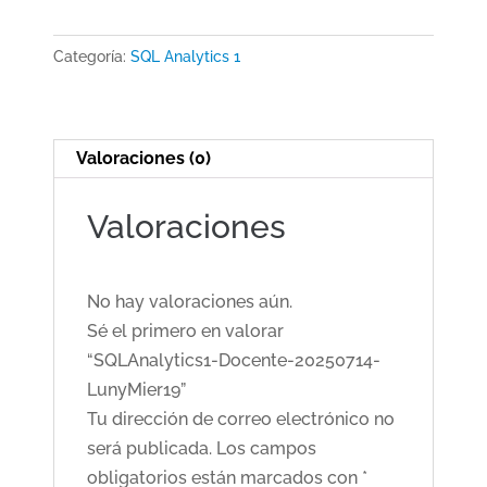
20250714-
LunyMier19
Categoría:
SQL Analytics 1
cantidad
Valoraciones (0)
Valoraciones
No hay valoraciones aún.
Sé el primero en valorar
“SQLAnalytics1-Docente-20250714-
LunyMier19”
Tu dirección de correo electrónico no
será publicada.
Los campos
obligatorios están marcados con
*