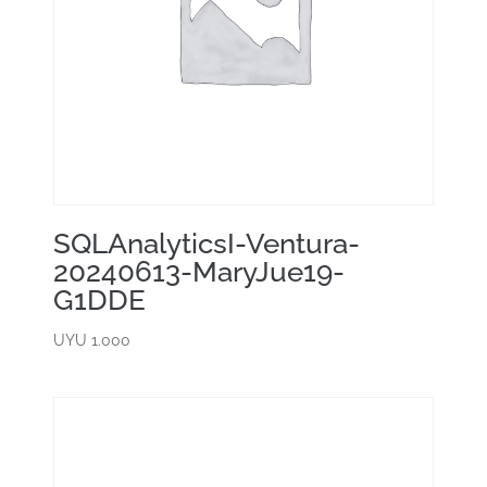
SQLAnalyticsI-Ventura-
20240613-MaryJue19-
G1DDE
UYU
1.000