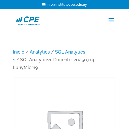
info@institutocpe.edu.uy
Inicio
/
Analytics
/
SQL Analytics
1
/ SQLAnalytics1-Docente-20250714-
LunyMier19