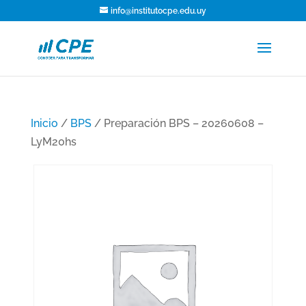
info@institutocpe.edu.uy
Inicio
/
BPS
/ Preparación BPS – 20260608 –
LyM20hs