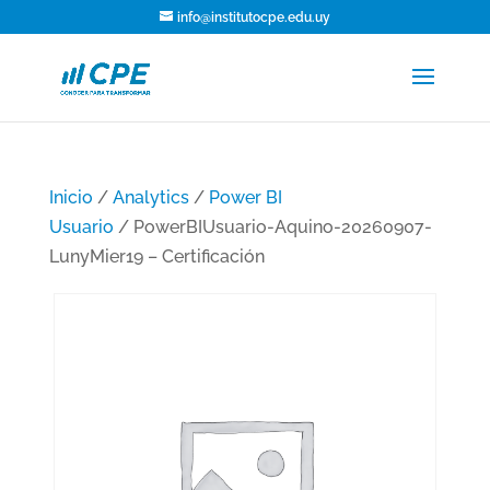
info@institutocpe.edu.uy
Inicio
/
Analytics
/
Power BI
Usuario
/ PowerBIUsuario-Aquino-20260907-
LunyMier19 – Certificación