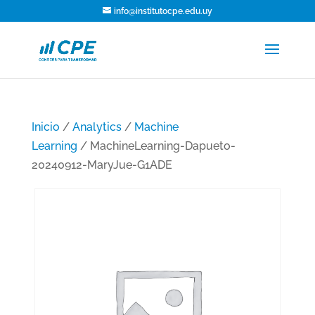
info@institutocpe.edu.uy
Inicio
/
Analytics
/
Machine
Learning
/ MachineLearning-Dapueto-
20240912-MaryJue-G1ADE