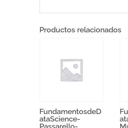
Productos relacionados
FundamentosdeD
F
ataScience-
at
Passarello-
M