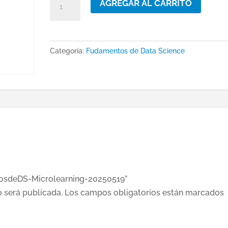
AGREGAR AL CARRITO
Microlearning-
20250519
cantidad
Categoría:
Fudamentos de Data Science
tosdeDS-Microlearning-20250519”
o será publicada.
Los campos obligatorios están marcados