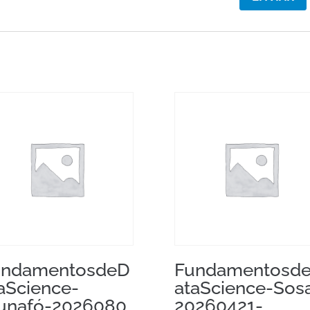
undamentosdeD
Fundamentosd
aScience-
ataScience-Sos
unafó-2026080
20260421-