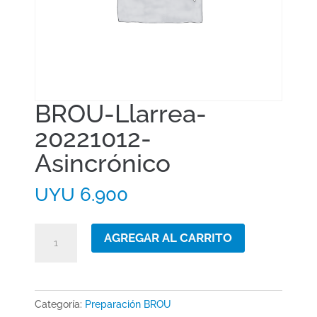
BROU-Llarrea-
20221012-
Asincrónico
UYU
6.900
BROU-
AGREGAR AL CARRITO
Llarrea-
20221012-
Asincrónico
Categoría:
Preparación BROU
cantidad