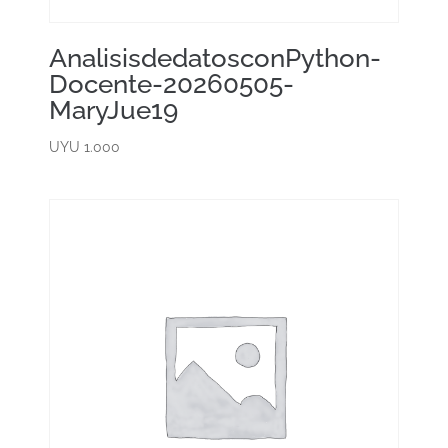
AnalisisdedatosconPython-
Docente-20260505-
MaryJue19
UYU
1.000