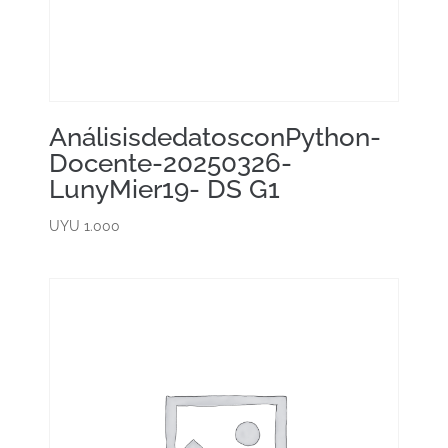
AnálisisdedatosconPython-
Docente-20250326-
LunyMier19- DS G1
UYU
1.000