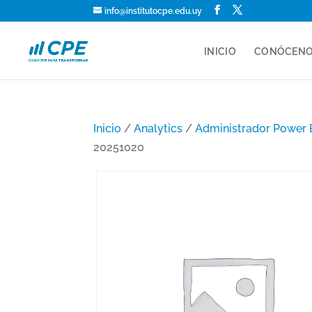
info@institutocpe.edu.uy
INICIO
CONÓCEN
Inicio
/
Analytics
/
Administrador Power 
20251020