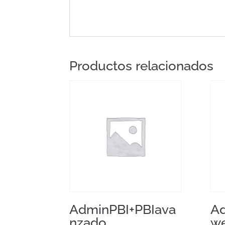
Productos relacionados
AdminPBI+PBIava
Ad
nzado
we