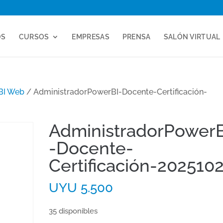
OS
CURSOS
EMPRESAS
PRENSA
SALÓN VIRTUAL
BI Web
/ AdministradorPowerBI-Docente-Certificación-
AdministradorPowerB
-Docente-
Certificación-202510
UYU
5.500
35 disponibles