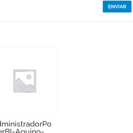
ministradorPo
rBI-Aquino-