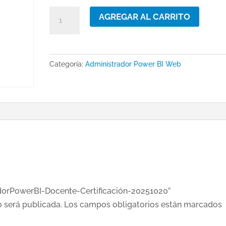
AdministradorPowerBI-
AGREGAR AL CARRITO
Docente-
Certificación-
20251020
Categoría:
Administrador Power BI Web
cantidad
adorPowerBI-Docente-Certificación-20251020”
o será publicada.
Los campos obligatorios están marcados