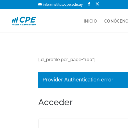
info@institutocpe.edu.uy
INICIO
CONÓCEN
[ld_profile per_page=”100″]
Provider Authentication error
Acceder