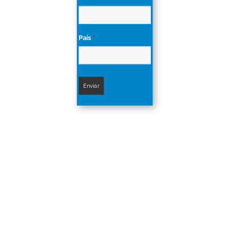
País
*