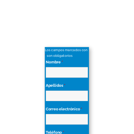
Los campos marcados con
*
son obligatorios
Nombre
*
Apellidos
*
Correo electrónico
*
Teléfono
*