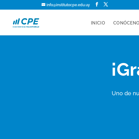
info@institutocpe.edu.uy
INICIO
CONÓCEN
¡Gr
Uno de nu