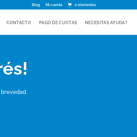
Blog
Mi cuenta
0 elementos
CONTACTO
PAGO DE CUOTAS
NECESITAS AYUDA?
rés!
 brevedad.