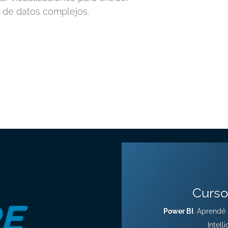
s de datos complejos.
Curso
Power BI
. Aprendé 
Intell