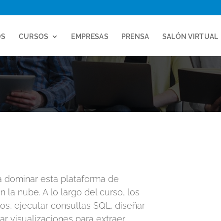
OS
CURSOS
EMPRESAS
PRENSA
SALÓN VIRTUAL
a dominar esta plataforma de
 la nube. A lo largo del curso, los
os, ejecutar consultas SQL, diseñar
ar visualizaciones para extraer