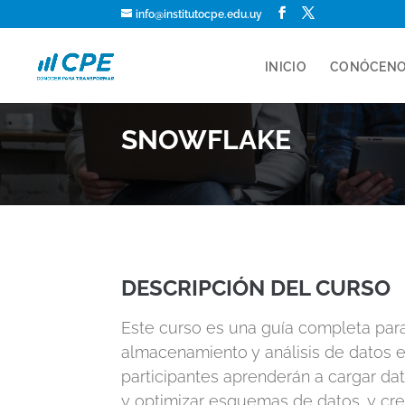
info@institutocpe.edu.uy
INICIO
CONÓCEN
SNOWFLAKE
DESCRIPCIÓN DEL CURSO
Este curso es una guía completa par
almacenamiento y análisis de datos en
participantes aprenderán a cargar dat
y optimizar esquemas de datos, y cre