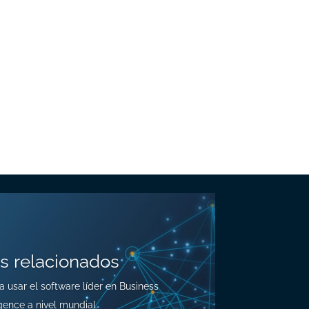
s relacionados
a usar el software líder en Business
igence a nivel mundial.