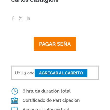
PAGAR SEÑA
AGREGAR AL CARRITO
UYU
3.000
}
6 hrs. de duración total

Certificado de Participación

Acceso al salón virtual