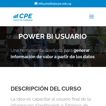
info@institutocpe.edu.uy
POWER BI USUARIO
Una herramienta diseñada para
generar
información de valor a partir de los datos
DESCRIPCIÓN DEL CURSO
La idea es
capacitar al usuario final de la
información (Dashboards o Tableros de