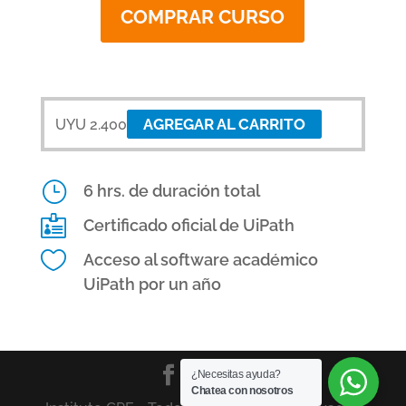
COMPRAR CURSO
AGREGAR AL CARRITO
UYU
2.400
}
6 hrs. de duración total

Certificado oficial de UiPath

Acceso al software académico
UiPath por un año
¿Necesitas ayuda?
Chatea con nosotros