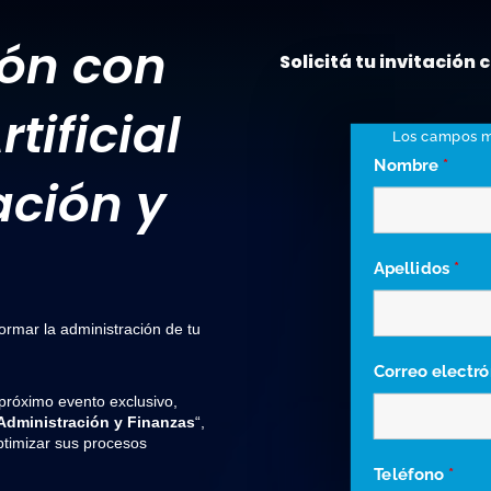
ón con
Solicitá tu invitación
tificial
Los campos 
Nombre
*
ación y
Apellidos
*
rmar la administración de tu
Correo electr
 próximo evento exclusivo,
n Administración y Finanzas
“,
timizar sus procesos
Teléfono
*