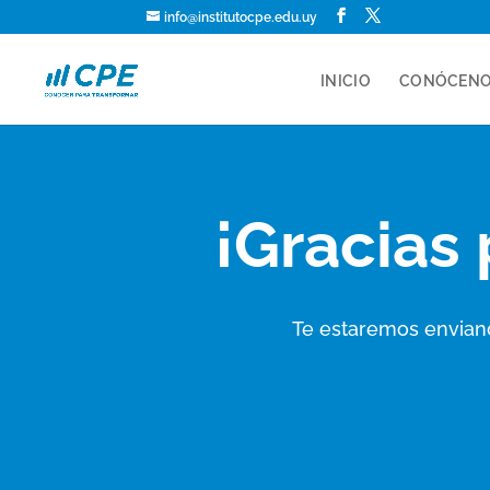
info@institutocpe.edu.uy
INICIO
CONÓCEN
¡Gracias 
Te estaremos enviand