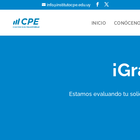
info@institutocpe.edu.uy
INICIO
CONÓCEN
¡Gr
Estamos evaluando tu solic