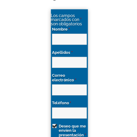
Los campos
marcados con
*
son obligatorios
Nombre
*
Apellidos
*
Correo
electrónico
*
Teléfono
*
Deseo que me
envíen la
presentación
*