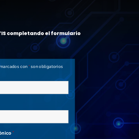
IS completando el formulario
 marcados con
*
son obligatorios
rónico
*