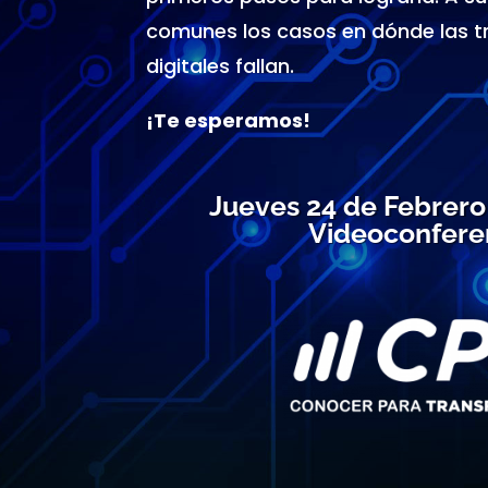
comunes los casos en dónde las 
digitales fallan.
¡Te esperamos!
Jueves 24 de Febrero 
Videoconfere