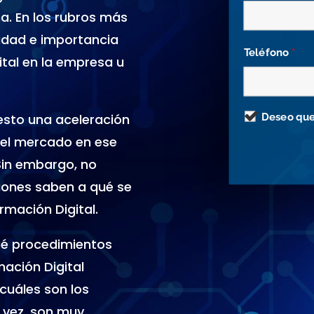
na. En los rubros más
sidad e importancia
Teléfono
*
ital en la empresa u
Deseo que
sto una aceleración
del mercado en ese
in embargo, no
iones saben a qué se
rmación Digital.
ué procedimientos
mación Digital
cuáles son los
u vez, son muy