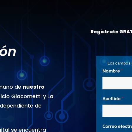
Registrate GRAT
ión
Los campos
Nombre
*
 mano de
nuestro
ricio Giacometti y La
Apellido
*
ndependiente de
Correo elect
ital se encuentra