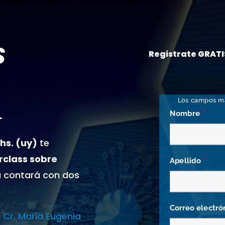
S
Registrate GRATI
Los campos m
L
Nombre
*
 hs. (uy)
te
rclass sobre
Apellido
*
 contará con dos
Correo electró
a
Cr. Maria Eugenia