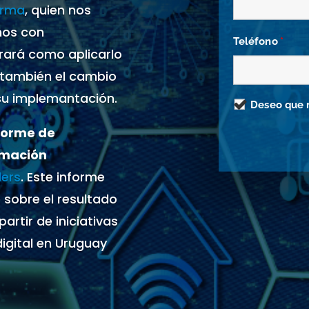
orma
, quien nos
mos con
Teléfono
*
rará como aplicarlo
 también el cambio
su implemantación.
Deseo que 
forme de
rmación
ders
. Este informe
 sobre el resultado
rtir de iniciativas
digital en Uruguay