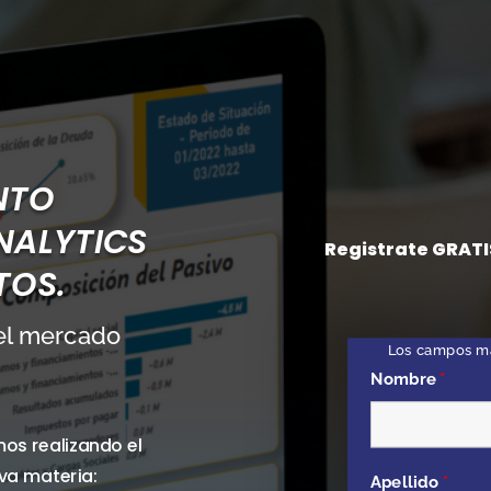
NTO
NALYTICS
Registrate GRATI
TOS.
del mercado
Los campos m
Nombre
*
os realizando el
va materia:
Apellido
*