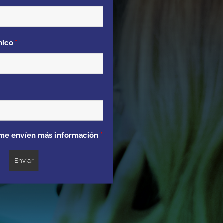
nico
*
me envíen más información
*