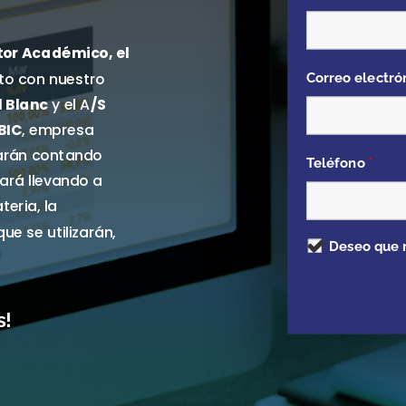
tor Académico, el
to con nuestro
Correo electró
l Blanc
y el A
/S
BIC
, empresa
arán contando
Teléfono
*
ará llevando a
eria, la
ue se utilizarán,
Deseo que 
s!