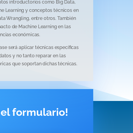
tos introductorios como Big Data,
ne Learning y conceptos técnicos en
ata Wrangling, entre otros. También
acto de Machine Learning en las
encias económicas.
lase
será
aplicar
técnicas
específicas
datos
y
no
tanto
reparar
en
las
óricas
que
sopor
tan
dichas
técnicas.
 el formulario!