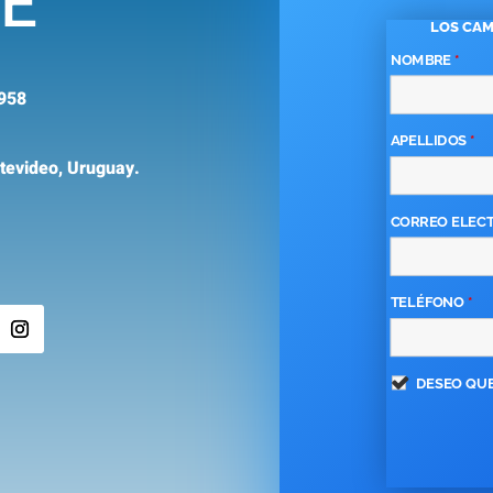
PE
LOS CA
NOMBRE
*
958
APELLIDOS
*
evideo, Uruguay.
CORREO ELEC
TELÉFONO
*
DESEO QUE