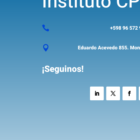
Instituto C

+598 96 572 

Eduardo Acevedo 855. Mont
¡Seguinos!