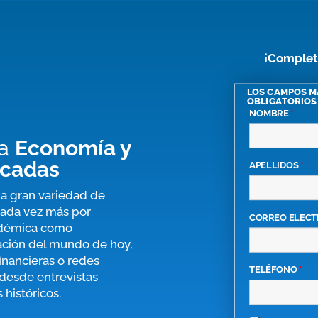
¡Complet
LOS CAMPOS 
OBLIGATORIOS
NOMBRE
*
ra
Economía y
icadas
APELLIDOS
*
na gran variedad de
cada vez más por
CORREO ELEC
cadémica como
mación del mundo de hoy,
inancieras o redes
TELÉFONO
*
, desde entrevistas
 históricos.