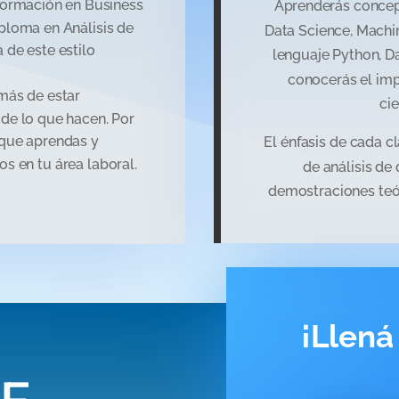
formación en Business
Aprenderás concep
ploma en Análisis de
Data Science, Machi
 de este estilo
lenguaje Python, D
conocerás el imp
más de estar
ci
de lo que hacen. Por
 que aprendas y
El
énfasis
de
cada
c
s en tu área laboral.
de
análisis
de
demostraciones
te
¡Llená