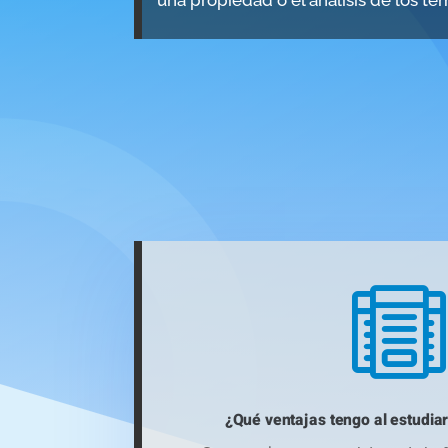
una propiedad o el análisis de los t

¿Qué ventajas tengo al estudiar