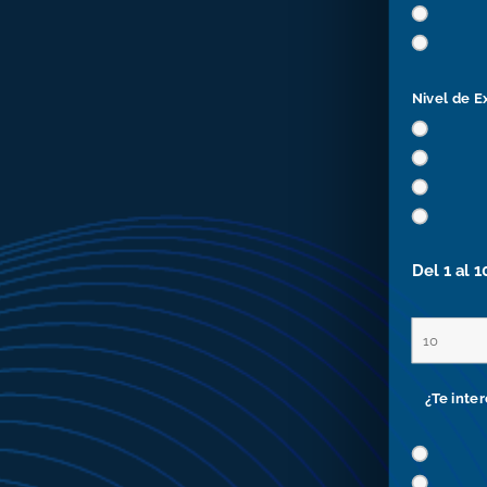
Nivel de E
Del 1 al 
¿Te inte