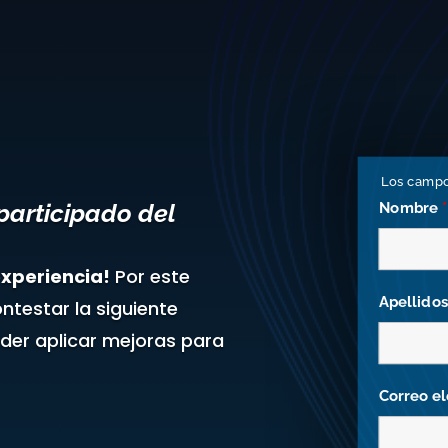
Los camp
participado del
Nombre
*
xperiencia!
Por este
Apellido
ntestar la siguiente
oder aplicar mejoras para
Correo e