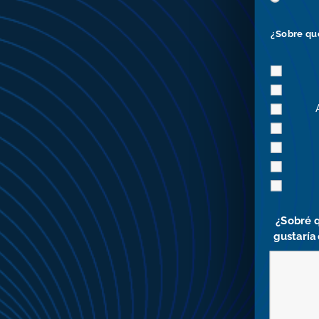
¿Sobre qué
¿Sobré q
gustaría