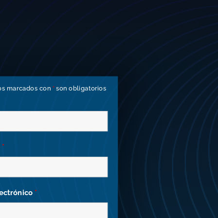
os marcados con
*
son obligatorios
s
*
lectrónico
*