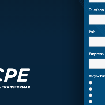
Teléfono
País
*
Empresa
Cargo/Pu