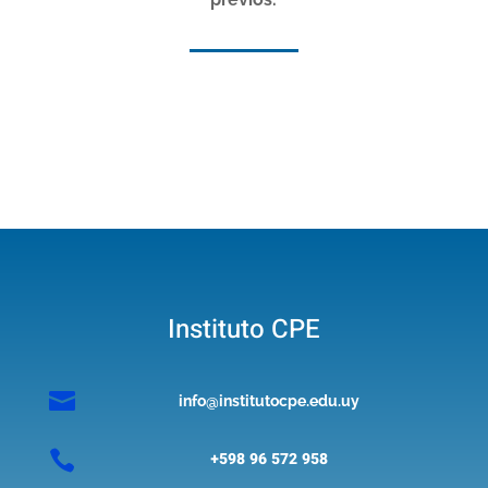
Instituto CPE

info@institutocpe.edu.uy

+598 96 572 958