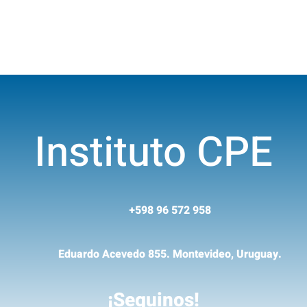
Instituto CPE
+598 96 572 958
Eduardo Acevedo 855. Montevideo, Uruguay.
¡Seguinos!