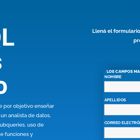
L
Llená el formulario
pr
s
o
LOS CAMPOS M
NOMBRE
*
APELLIDOS
*
e por objetivo enseñar
un analista de datos,
CORREO ELECTRÓ
subqueries, uso de
de funciones y