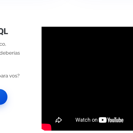
SQL
co,
 deberías
para vos?