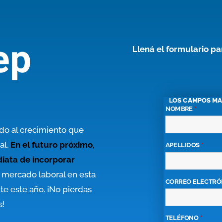
ep
Llená el formulario p
LOS CAMPOS M
NOMBRE
*
do al crecimiento que
al.
En el futuro próximo,
APELLIDOS
*
iata de incorporar
 mercado laboral en esta
CORREO ELECTRÓ
e este año. ¡No pierdas
s!
TELÉFONO
*