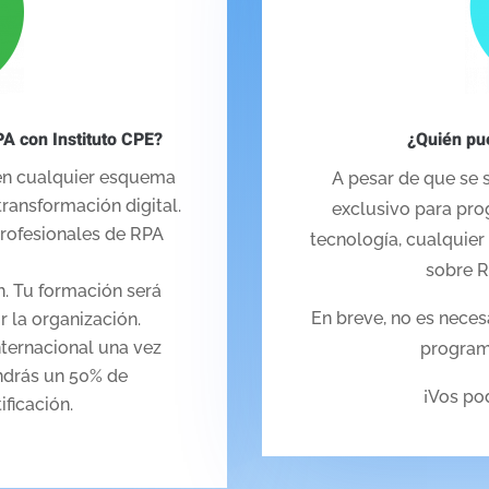
A con Instituto CPE?
¿Quién pu
 en cualquier esquema
A pesar de que se s
transformación digital.
exclusivo para pro
profesionales de RPA
tecnología, cualquie
sobre R
h. Tu formación será
En breve, no es neces
r la organización.
internacional una vez
program
ndrás un 50% de
¡Vos po
ficación.