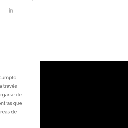
 cumple
a través
argarse de
entras que
areas de