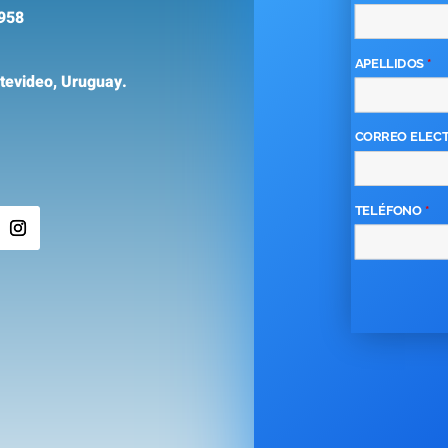
958
APELLIDOS
*
evideo, Uruguay.
CORREO ELEC
TELÉFONO
*