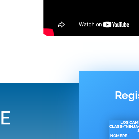
Regi
PE
LOS CAM
CLASS="NINJA
NOMBRE
*