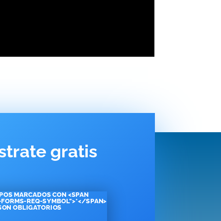
strate gratis
POS MARCADOS CON <SPAN
-FORMS-REQ-SYMBOL">*</SPAN>
SON OBLIGATORIOS