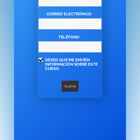
CORREO ELECTRÓNICO
*
TELÉFONO
*
DESEO QUE ME ENVÍEN
INFORMACIÓN SOBRE ESTE
CURSO
*